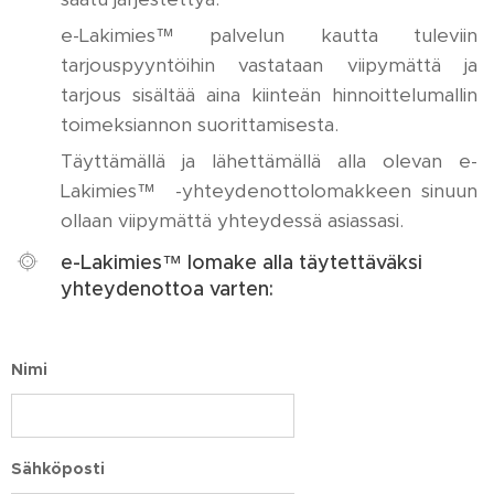
e-Lakimies™ palvelun kautta tuleviin
tarjouspyyntöihin vastataan viipymättä ja
tarjous sisältää aina kiinteän hinnoittelumallin
toimeksiannon suorittamisesta.
Täyttämällä ja lähettämällä alla olevan e-
Lakimies™ -yhteydenottolomakkeen sinuun
ollaan viipymättä yhteydessä asiassasi.
e-Lakimies™ lomake alla täytettäväksi
yhteydenottoa varten:
Nimi
Sähköposti