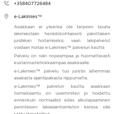
+358407726484
e-Lakimies™
Asiakkaan ei yleensä ole tarpeen tavata
lakimiestään henkilökohtaisesti päivittäisen
juridiikan hoitamiseksi, vaan lakipalvelut
voidaan hoitaa e-Lakimies™ palvelun kautta.
Palvelu on näin nopeampaa ja huomattavasti
kustannustehokkaampaa asiakkaalle.
e-Lakimies™ palvelu tuo juristin lähemmäs
asiakasta sijaintipaikasta riippumatta.
e-Lakimies™ palvelun kautta asiakkaan
toimeksianto on useimmiten jo hoidettu
ennenkuin normaalisti edes alkutapaaminen
perinteisen lakiasiaintoimiston kanssa olisi
saatu järjestettyä.