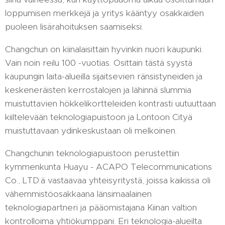
loppumisen merkkejä ja yritys kääntyy osakkaiden
puoleen lisärahoituksen saamiseksi.
Changchun on kiinalaisittain hyvinkin nuori kaupunki.
Vain noin reilu 100 -vuotias. Osittain tästä syystä
kaupungin laita-alueilla sijaitsevien ränsistyneiden ja
keskeneräisten kerrostalojen ja lähinnä slummia
muistuttavien hökkelikortteleiden kontrasti uutuuttaan
kiiltelevään teknologiapuistoon ja Lontoon Cityä
muistuttavaan ydinkeskustaan oli melkoinen.
Changchunin teknologiapuistoon perustettiin
kymmenkunta Huayu - ACAPO Telecommunications
Co., LTD:ä vastaavaa yhteisyritystä, joissa kaikissa oli
vähemmistöosakkaana länsimaalainen
teknologiapartneri ja pääomistajana Kiinan valtion
kontrolloima yhtiökumppani. Eri teknologia-alueilta