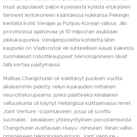
muut acapolaiset paljon kyseisestä kylästä etukäteen
tienneet lentokoneen kääntäessä nokkansa Pekingin
kentältä kohti Venäjän ja Pohjois-Korean välissä, Jilin
provinssissa sijaitsevaa yli 10 miljoonan asukkaan
pikkukaupunkia. Venäjänpuolelta kohdetta lähin
kaupunki on Vladivostok eli suhteellisen kauas kaikesta
suomalaiset robottikauppiaat teknologioineen olivat
tällä kertaa päätymässä.
Matkaa Changchuniin oli edeltänyt puolisen vuotta
aikaisemmin pidetty reilun kuukauden mittainen
neuvottelurupeama, jonka päätteeksi kiinalainen
valtuuskunta oli käynyt Helsingissä kuittaamassa nimet
Joint Venture -sopimukseen, jossa oli sovittu
suomalais - kiinalaisen yhteisyrityksen perustamisesta
Changchuniin avattavaan Huayu -nimiseen, Kiinan valtio-
omisteiseen teknologiapuistoon. Joint Venture -