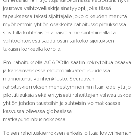
joustava vaihtovelkakirjalainatyyppi, joka tässä
tapauksessa takasi sijoittajalle joko oikeuden merkitä
myöhemmin yhtiön osakkeita rahoitussopimuksessa
sovitulla kohtalaisen alhaisella merkintähinnalla tai
vaihtoehtoisesti saada osan tai koko sijoituksen
takaisin korkealla korolla.
Em. rahoituksella ACAPO:lle saatiin rekrytoitua osaava
ja kansainvälisessä elektroniikkateollisuudessa
marinoitunut ydinhenkilöstö. Seuraavan
rahoituskierroksen menestyminen nimittäin edellytti jo
pilottitilauksia sekä erityisesti rahoittajien vahvaa uskoa
yhtiön johdon taustoihin ja suhteisiin voimakkaassa
kasvussa olleessa globaalissa
matkapuhelinbusineksessa.
Toisen rahoituskierroksen enkelisijoittaja löytyi hieman