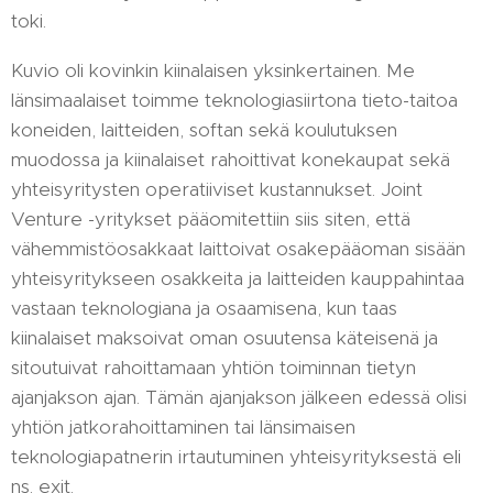
toki.
Kuvio oli kovinkin kiinalaisen yksinkertainen. Me
länsimaalaiset toimme teknologiasiirtona tieto-taitoa
koneiden, laitteiden, softan sekä koulutuksen
muodossa ja kiinalaiset rahoittivat konekaupat sekä
yhteisyritysten operatiiviset kustannukset. Joint
Venture -yritykset pääomitettiin siis siten, että
vähemmistöosakkaat laittoivat osakepääoman sisään
yhteisyritykseen osakkeita ja laitteiden kauppahintaa
vastaan teknologiana ja osaamisena, kun taas
kiinalaiset maksoivat oman osuutensa käteisenä ja
sitoutuivat rahoittamaan yhtiön toiminnan tietyn
ajanjakson ajan. Tämän ajanjakson jälkeen edessä olisi
yhtiön jatkorahoittaminen tai länsimaisen
teknologiapatnerin irtautuminen yhteisyrityksestä eli
ns. exit.