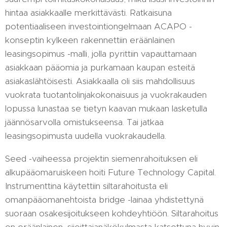
hintaa asiakkaalle merkittävästi. Ratkaisuna
potentiaaliseen investointiongelmaan ACAPO -
konseptin kylkeen rakennettiin eräänlainen
leasingsopimus -malli, jolla pyrittiin vapauttamaan
asiakkaan pääomia ja purkamaan kaupan esteitä
asiakaslähtöisesti. Asiakkaalla oli siis mahdollisuus
vuokrata tuotantolinjakokonaisuus ja vuokrakauden
lopussa lunastaa se tietyn kaavan mukaan lasketulla
jäännösarvolla omistukseensa. Tai jatkaa
leasingsopimusta uudella vuokrakaudella.
Seed -vaiheessa projektin siemenrahoituksen eli
alkupääomaruiskeen hoiti Future Technology Capital.
Instrumenttina käytettiin siltarahoitusta eli
omanpääomanehtoista bridge -lainaa yhdistettynä
suoraan osakesijoitukseen kohdeyhtiöön. Siltarahoitus
on eräänlainen, sijoittajanäkökulmasta katsottuna hyvin