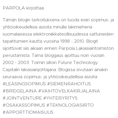
PARPOLA kirjoittaa:
Tämän blogin tarkoituksena on tuoda esiin sopimus- ja
yhtiöoikeudellisia asioita minulle lakimiehenä
suomalaisessa elektroniikkateollisuudessa sattuneiden
tapahtumien kautta vuosina 1998 - 2010. Blogit
sijoittuvat siis aikaan ennen Parpola Lakiasiaintoimiston
perustamista. Tämä bloggaus ajoittuu noin vuosiin
2002 - 2003. Toimin silloin Future Technology
Capitalin lakiasiainjohtajana. Blogissa sivutaan ainakin
seuraavia sopimus- ja yhtiöoikeudellisia asioita:
#LEASINGSOPIMUS #SIEMENRAHOITUS
#BRIDGELAINA #VAIHTOVELKAKIRJALAINA
#JOINTVENTURE #YHTEISYRITYS
#OSAKASSOPIMUS #TEKNOLOGIASIIRTO
#APPORTTIOMAISUUS