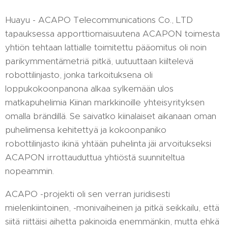
Huayu - ACAPO Telecommunications Co., LTD
tapauksessa apporttiomaisuutena ACAPON toimesta
yhtiön tehtaan lattialle toimitettu pääomitus oli noin
parikymmentämetriä pitkä, uutuuttaan kiiltelevä
robottilinjasto, jonka tarkoituksena oli
loppukokoonpanona alkaa sylkemään ulos
matkapuhelimia Kiinan markkinoille yhteisyrityksen
omalla brändillä. Se saivatko kiinalaiset aikanaan oman
puhelimensa kehitettyä ja kokoonpaniko
robottilinjasto ikinä yhtään puhelinta jäi arvoitukseksi
ACAPON irrottauduttua yhtiöstä suunniteltua
nopeammin.
ACAPO -projekti oli sen verran juridisesti
mielenkiintoinen, -monivaiheinen ja pitkä seikkailu, että
siitä riittäisi aihetta pakinoida enemmänkin, mutta ehkä