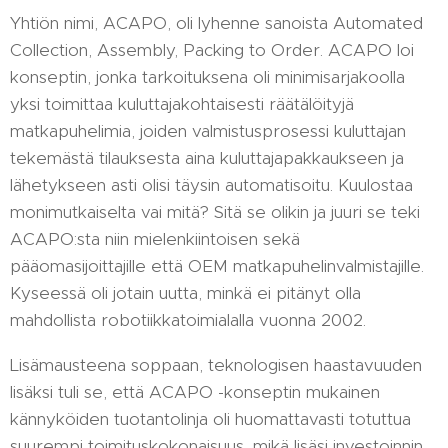
Yhtiön nimi, ACAPO, oli lyhenne sanoista Automated
Collection, Assembly, Packing to Order. ACAPO loi
konseptin, jonka tarkoituksena oli minimisarjakoolla
yksi toimittaa kuluttajakohtaisesti räätälöityjä
matkapuhelimia, joiden valmistusprosessi kuluttajan
tekemästä tilauksesta aina kuluttajapakkaukseen ja
lähetykseen asti olisi täysin automatisoitu. Kuulostaa
monimutkaiselta vai mitä? Sitä se olikin ja juuri se teki
ACAPO:sta niin mielenkiintoisen sekä
pääomasijoittajille että OEM matkapuhelinvalmistajille.
Kyseessä oli jotain uutta, minkä ei pitänyt olla
mahdollista robotiikkatoimialalla vuonna 2002.
Lisämausteena soppaan, teknologisen haastavuuden
lisäksi tuli se, että ACAPO -konseptin mukainen
kännyköiden tuotantolinja oli huomattavasti totuttua
suurempi toimituskokonaisuus, mikä lisäsi investoinnin