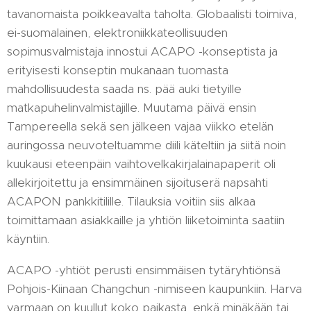
tavanomaista poikkeavalta taholta. Globaalisti toimiva,
ei-suomalainen, elektroniikkateollisuuden
sopimusvalmistaja innostui ACAPO -konseptista ja
erityisesti konseptin mukanaan tuomasta
mahdollisuudesta saada ns. pää auki tietyille
matkapuhelinvalmistajille. Muutama päivä ensin
Tampereella sekä sen jälkeen vajaa viikko etelän
auringossa neuvoteltuamme diili käteltiin ja siitä noin
kuukausi eteenpäin vaihtovelkakirjalainapaperit oli
allekirjoitettu ja ensimmäinen sijoituserä napsahti
ACAPON pankkitilille. Tilauksia voitiin siis alkaa
toimittamaan asiakkaille ja yhtiön liiketoiminta saatiin
käyntiin.
ACAPO -yhtiöt perusti ensimmäisen tytäryhtiönsä
Pohjois-Kiinaan Changchun -nimiseen kaupunkiin. Harva
varmaan on kuullut koko paikasta, enkä minäkään tai