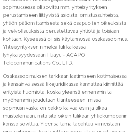
sopimuksessa oli sovittu mm. yhteisyrityksen
perustamiseen liittyvistä asioista, omistussuhteista,
yhtiön pääomittamisesta sekä osapuolten oikeuksista
ja velvollisuuksista perustettavaa yhtiötä ja toisiaan
kohtaan. Kyseessä oli siis käytännössä osakassopimus.
Yhteisyrityksen nimeksi tuli kaikessa
lyhykäisyydessään Huayu - ACAPO
Telecommunications Co., LTD.
Osakassopimuksen tarkkaan laatimiseen kotimaisessa
ja kansainvälisessä liikejuridiikassa kannattaa kiinnittää
erityistä huomiota, koska yleensä ennemmin tai
myöhemmin joudutaan tilanteeseen, missä
sopimusnivaska on pakko kaivaa esiin ja alkaa
muistelemaan, mitä sitä oikein tulikaan yhtiökumppanin
kanssa sovittua. Yleensä tämä tapahtuu viimeistään
siinä vaiheessa, kun käyttöpääoma alkaa osoittamaan